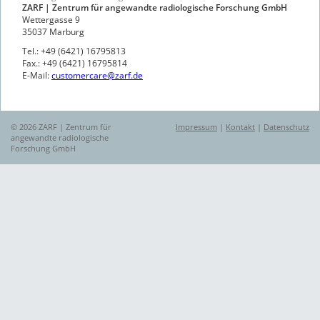
ZARF | Zentrum für angewandte radiologische Forschung GmbH
Wettergasse 9
35037 Marburg
Tel.: +49 (6421) 16795813
Fax.: +49 (6421) 16795814
E-Mail:
customercare@zarf.de
© 2026 ZARF | Zentrum für
Impressum
|
Kontakt
|
Datenschutz
angewandte radiologische
Forschung GmbH