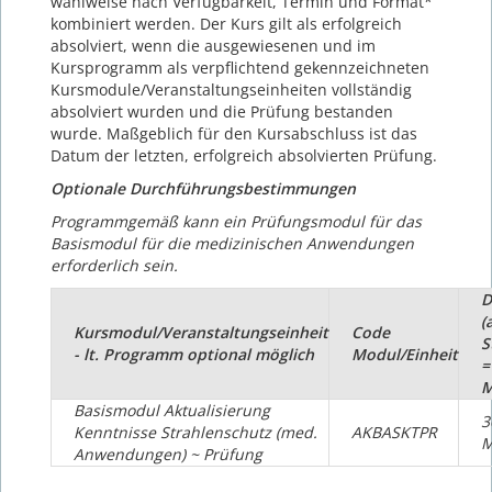
wahlweise nach Verfügbarkeit, Termin und Format*
kombiniert werden. Der Kurs gilt als erfolgreich
absolviert, wenn die ausgewiesenen und im
Kursprogramm als verpflichtend gekennzeichneten
Kursmodule/Veranstaltungseinheiten vollständig
absolviert wurden und die Prüfung bestanden
wurde. Maßgeblich für den Kursabschluss ist das
Datum der letzten, erfolgreich absolvierten Prüfung.
Optionale Durchführungsbestimmungen
Programmgemäß kann ein Prüfungsmodul für das
Basismodul für die medizinischen Anwendungen
erforderlich sein.
D
(
Kursmodul/Veranstaltungseinheit
Code
S
- lt. Programm optional möglich
Modul/Einheit
=
M
Basismodul Aktualisierung
3
Kenntnisse Strahlenschutz (med.
AKBASKTPR
M
Anwendungen) ~ Prüfung