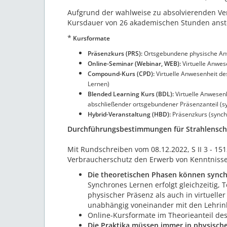
Aufgrund der wahlweise zu absolvierenden Ve
Kursdauer von 26 akademischen Stunden anste
*
Kursformate
Präsenzkurs (PRS):
Ortsgebundene physische Anw
Online-Seminar (Webinar, WEB):
Virtuelle Anwe
Compound-Kurs (CPD):
Virtuelle Anwesenheit de
Lernen)
Blended Learning Kurs (BDL):
Virtuelle Anwesen
abschließender ortsgebundener Präsenzanteil (s
Hybrid-Veranstaltung (HBD):
Präsenzkurs (synch
Durchführungsbestimmungen für Strahlenschu
Mit Rundschreiben vom 08.12.2022, S II 3 - 15
Verbraucherschutz den Erwerb von Kenntnisse
Die theoretischen Phasen können sync
Synchrones Lernen erfolgt gleichzeitig
physischer Präsenz als auch in virtuell
unabhängig voneinander mit den Lehrinh
Online-Kursformate im Theorieanteil des 
Die Praktika müssen immer in physisch