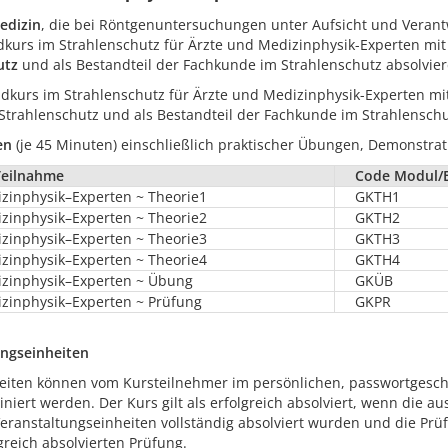
edizin
, die bei Röntgenuntersuchungen unter Aufsicht und Veran
kurs im Strahlenschutz für Ärzte und Medizinphysik-Experten mi
utz
und als Bestandteil der Fachkunde im Strahlenschutz absolvier
kurs im Strahlenschutz für Ärzte und Medizinphysik-Experten mit
Strahlenschutz und als Bestandteil der Fachkunde im Strahlenschu
en
(je 45 Minuten) einschließlich praktischer Übungen, Demonstr
Teilnahme
Code Modul/E
zinphysik–Experten ~ Theorie1
GKTH1
zinphysik–Experten ~ Theorie2
GKTH2
zinphysik–Experten ~ Theorie3
GKTH3
zinphysik–Experten ~ Theorie4
GKTH4
izinphysik–Experten ~ Übung
GKÜB
izinphysik–Experten ~ Prüfung
GKPR
ngseinheiten
eiten können vom Kursteilnehmer im persönlichen, passwortgesc
niert werden. Der Kurs gilt als erfolgreich absolviert, wenn die
eranstaltungseinheiten vollständig absolviert wurden und die Pr
greich absolvierten Prüfung.