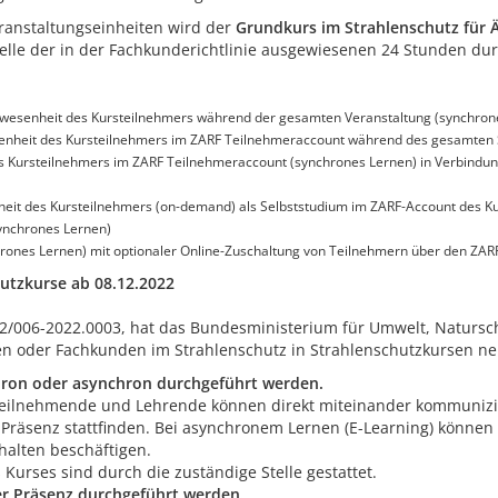
ranstaltungseinheiten wird der
Grundkurs im Strahlenschutz für 
lle der in der Fachkunderichtlinie ausgewiesenen 24 Stunden dur
esenheit des Kursteilnehmers während der gesamten Veranstaltung (synchron
senheit des Kursteilnehmers im ZARF Teilnehmeraccount während des gesamten
s Kursteilnehmers im ZARF Teilnehmeraccount (synchrones Lernen) in Verbindu
heit des Kursteilnehmers (on-demand) als Selbststudium im ZARF-Account des K
ynchrones Lernen)
rones Lernen) mit optionaler Online-Zuschaltung von Teilnehmern über den ZAR
tzkurse ab 08.12.2022
12/006-2022.0003, hat das Bundesministerium für Umwelt, Natursch
n oder Fachkunden im Strahlenschutz in Strahlenschutzkursen neu
hron oder asynchron durchgeführt werden.
, Teilnehmende und Lehrende können direkt miteinander kommuniz
er Präsenz stattfinden. Bei asynchronem Lernen (E-Learning) können
alten beschäftigen.
Kurses sind durch die zuständige Stelle gestattet.
er Präsenz durchgeführt werden.