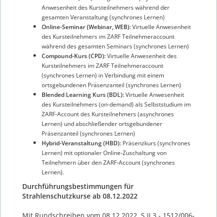
Anwesenheit des Kursteilnehmers während der
gesamten Veranstaltung (synchrones Lernen)
Online-Seminar (Webinar, WEB):
Virtuelle Anwesenheit
des Kursteilnehmers im ZARF Teilnehmeraccount
während des gesamten Seminars (synchrones Lernen)
Compound-Kurs (CPD):
Virtuelle Anwesenheit des
Kursteilnehmers im ZARF Teilnehmeraccount
(synchrones Lernen) in Verbindung mit einem
ortsgebundenen Präsenzanteil (synchrones Lernen)
Blended Learning Kurs (BDL):
Virtuelle Anwesenheit
des Kursteilnehmers (on-demand) als Selbststudium im
ZARF-Account des Kursteilnehmers (asynchrones
Lernen) und abschließender ortsgebundener
Präsenzanteil (synchrones Lernen)
Hybrid-Veranstaltung (HBD):
Präsenzkurs (synchrones
Lernen) mit optionaler Online-Zuschaltung von
Teilnehmern über den ZARF-Account (synchrones
Lernen).
Durchführungsbestimmungen für
Strahlenschutzkurse ab 08.12.2022
Mit Rundschreiben vom 08.12.2022, S II 3 - 1512/006-