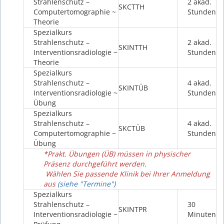
Strahlenschutz –
2 akad.
SKCTTH
Computertomographie ~
Stunden
Theorie
Spezialkurs
Strahlenschutz –
2 akad.
SKINTTH
Interventionsradiologie ~
Stunden
Theorie
Spezialkurs
Strahlenschutz –
4 akad.
SKINTÜB
Interventionsradiologie ~
Stunden
Übung
Spezialkurs
Strahlenschutz –
4 akad.
SKCTÜB
Computertomographie ~
Stunden
Übung
*Prakt. Übungen (ÜB) müssen in physischer
Präsenz durchgeführt werden.
Wählen Sie passende Klinik bei Ihrer Anmeldung
aus
(siehe "Termine")
Spezialkurs
Strahlenschutz –
30
SKINTPR
Interventionsradiologie ~
Minuten