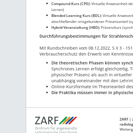
Compound-Kurs (CPD):
Virtuelle Anwesenheit de
Lernen)
Blended Learning Kurs (BDL):
Virtuelle Anwesen
abschließender ortsgebundener Präsenzanteil (s
Hybrid-Veranstaltung (HBD):
Präsenzkurs (synch
Durchführungsbestimmungen für Strahlenschu
Mit Rundschreiben vom 08.12.2022, S II 3 - 15
Verbraucherschutz den Erwerb von Kenntnisse
Die theoretischen Phasen können sync
Synchrones Lernen erfolgt gleichzeitig
physischer Präsenz als auch in virtuell
unabhängig voneinander mit den Lehrinh
Online-Kursformate im Theorieanteil des
Die Praktika müssen immer in physisch
ZARF |
radiolo
Wetterg