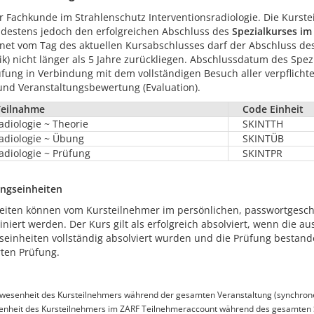
er Fachkunde im Strahlenschutz Interventionsradiologie. Die Kurst
destens jedoch den erfolgreichen Abschluss des
Spezialkurses im
et vom Tag des aktuellen Kursabschlusses darf der Abschluss des
) nicht länger als 5 Jahre zurückliegen. Abschlussdatum des Spezia
rüfung in Verbindung mit dem vollständigen Besuch aller verpflich
und Veranstaltungsbewertung (Evaluation).
Teilnahme
Code Einheit
adiologie ~ Theorie
SKINTTH
radiologie ~ Übung
SKINTÜB
adiologie ~ Prüfung
SKINTPR
ngseinheiten
eiten können vom Kursteilnehmer im persönlichen, passwortgesc
niert werden. Der Kurs gilt als erfolgreich absolviert, wenn die
seinheiten vollständig absolviert wurden und die Prüfung bestan
rten Prüfung.
esenheit des Kursteilnehmers während der gesamten Veranstaltung (synchron
senheit des Kursteilnehmers im ZARF Teilnehmeraccount während des gesamten