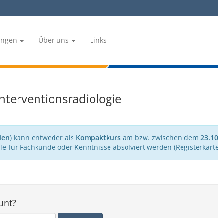
tungen
Über uns
Links
Interventionsradiologie
len
) kann entweder als
Kompaktkurs
am bzw. zwischen dem
23.10
e für Fachkunde oder Kenntnisse absolviert werden (Registerkarte
unt?