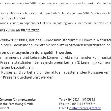
s Kursteilnehmers im ZARF Teilnehmeraccount (synchrones Lernen) in Verbindu
heit des Kursteilnehmers (on-demand) als Selbststudium im ZARF-Account des K
ynchrones Lernen)
rones Lernen) mit optionaler Online-Zuschaltung von Teilnehmern über den ZAR
tzkurse ab 08.12.2022
12/006-2022.0003, hat das Bundesministerium für Umwelt, Natursch
n oder Fachkunden im Strahlenschutz in Strahlenschutzkursen neu
hron oder asynchron durchgeführt werden.
, Teilnehmende und Lehrende können direkt miteinander kommuniz
er Präsenz stattfinden. Bei asynchronem Lernen (E-Learning) können
alten beschäftigen.
 Kurses sind vorbehaltlich der aktuell ausstehenden Kursanerkennu
er Präsenz durchgeführt werden.
 Zentrum für angewandte
Tel.: +49 (6421) 16795813
gische Forschung GmbH
Fax.: +49 (6421) 16795814
asse 9
E-Mail:
customercare@zarf.de